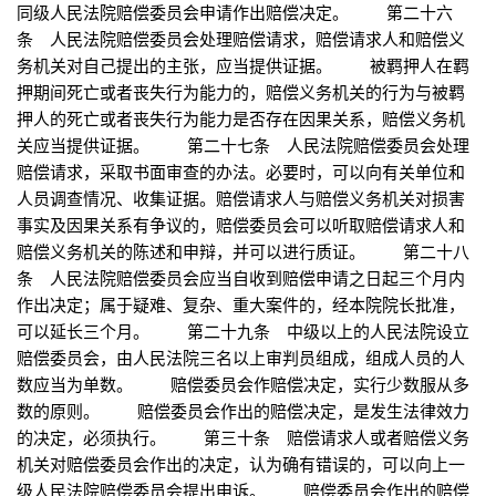
同级人民法院赔偿委员会申请作出赔偿决定。 第二十六
条 人民法院赔偿委员会处理赔偿请求，赔偿请求人和赔偿义
务机关对自己提出的主张，应当提供证据。 被羁押人在羁
押期间死亡或者丧失行为能力的，赔偿义务机关的行为与被羁
押人的死亡或者丧失行为能力是否存在因果关系，赔偿义务机
关应当提供证据。 第二十七条 人民法院赔偿委员会处理
赔偿请求，采取书面审查的办法。必要时，可以向有关单位和
人员调查情况、收集证据。赔偿请求人与赔偿义务机关对损害
事实及因果关系有争议的，赔偿委员会可以听取赔偿请求人和
赔偿义务机关的陈述和申辩，并可以进行质证。 第二十八
条 人民法院赔偿委员会应当自收到赔偿申请之日起三个月内
作出决定；属于疑难、复杂、重大案件的，经本院院长批准，
可以延长三个月。 第二十九条 中级以上的人民法院设立
赔偿委员会，由人民法院三名以上审判员组成，组成人员的人
数应当为单数。 赔偿委员会作赔偿决定，实行少数服从多
数的原则。 赔偿委员会作出的赔偿决定，是发生法律效力
的决定，必须执行。 第三十条 赔偿请求人或者赔偿义务
机关对赔偿委员会作出的决定，认为确有错误的，可以向上一
级人民法院赔偿委员会提出申诉。 赔偿委员会作出的赔偿