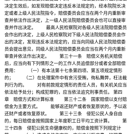
决定生效后，如发现赔偿决定违反本法规定的，经本院院长决
定或者上级人民法院指令，赔偿委员会应当在两个月内重新审
查并依法作出决定，上一级人民法院赔偿委员会也可以直接审
查并作出决定。 最高人民检察院对各级人民法院赔偿委员
会作出的决定，上级人民检察院对下级人民法院赔偿委员会作
出的决定，发现违反本法规定的，应当向同级人民法院赔偿委
员会提出意见，同级人民法院赔偿委员会应当在两个月内重新
审查并依法作出决定。 第三十一条 赔偿义务机关赔偿
后，应当向有下列情形之一的工作人员追偿部分或者全部赔偿
费用： （一）有本法第十七条第四项、第五项规定情形
的； （二）在处理案件中有贪污受贿，徇私舞弊，枉法裁
判行为的。 对有前款规定情形的责任人员，有关机关应当
依法给予处分；构成犯罪的，应当依法追究刑事责任。 第四
章 赔偿方式和计算标准 第三十二条 国家赔偿以支付赔
偿金为主要方式。 能够返还财产或者恢复原状的，予以返
还财产或者恢复原状。 第三十三条 侵犯公民人身自由
的，每日赔偿金按照国家上年度职工日平均工资计算。 第
三十四条 侵犯公民生命健康权的，赔偿金按照下列规定计