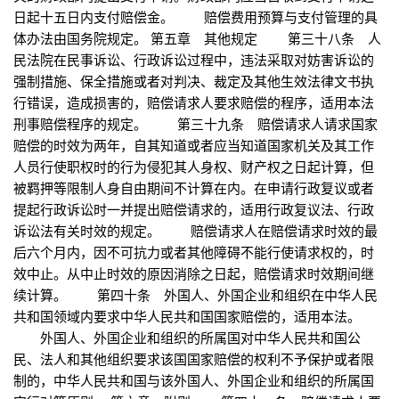
日起十五日内支付赔偿金。 赔偿费用预算与支付管理的具
体办法由国务院规定。 第五章 其他规定 第三十八条 人
民法院在民事诉讼、行政诉讼过程中，违法采取对妨害诉讼的
强制措施、保全措施或者对判决、裁定及其他生效法律文书执
行错误，造成损害的，赔偿请求人要求赔偿的程序，适用本法
刑事赔偿程序的规定。 第三十九条 赔偿请求人请求国家
赔偿的时效为两年，自其知道或者应当知道国家机关及其工作
人员行使职权时的行为侵犯其人身权、财产权之日起计算，但
被羁押等限制人身自由期间不计算在内。在申请行政复议或者
提起行政诉讼时一并提出赔偿请求的，适用行政复议法、行政
诉讼法有关时效的规定。 赔偿请求人在赔偿请求时效的最
后六个月内，因不可抗力或者其他障碍不能行使请求权的，时
效中止。从中止时效的原因消除之日起，赔偿请求时效期间继
续计算。 第四十条 外国人、外国企业和组织在中华人民
共和国领域内要求中华人民共和国国家赔偿的，适用本法。
外国人、外国企业和组织的所属国对中华人民共和国公
民、法人和其他组织要求该国国家赔偿的权利不予保护或者限
制的，中华人民共和国与该外国人、外国企业和组织的所属国