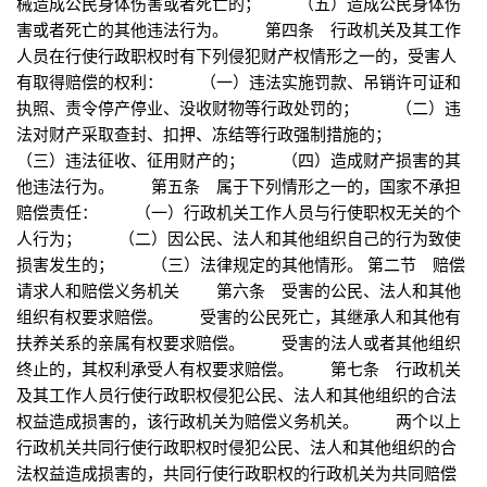
械造成公民身体伤害或者死亡的； （五）造成公民身体伤
害或者死亡的其他违法行为。 第四条 行政机关及其工作
人员在行使行政职权时有下列侵犯财产权情形之一的，受害人
有取得赔偿的权利： （一）违法实施罚款、吊销许可证和
执照、责令停产停业、没收财物等行政处罚的； （二）违
法对财产采取查封、扣押、冻结等行政强制措施的；
（三）违法征收、征用财产的； （四）造成财产损害的其
他违法行为。 第五条 属于下列情形之一的，国家不承担
赔偿责任： （一）行政机关工作人员与行使职权无关的个
人行为； （二）因公民、法人和其他组织自己的行为致使
损害发生的； （三）法律规定的其他情形。 第二节 赔偿
请求人和赔偿义务机关 第六条 受害的公民、法人和其他
组织有权要求赔偿。 受害的公民死亡，其继承人和其他有
扶养关系的亲属有权要求赔偿。 受害的法人或者其他组织
终止的，其权利承受人有权要求赔偿。 第七条 行政机关
及其工作人员行使行政职权侵犯公民、法人和其他组织的合法
权益造成损害的，该行政机关为赔偿义务机关。 两个以上
行政机关共同行使行政职权时侵犯公民、法人和其他组织的合
法权益造成损害的，共同行使行政职权的行政机关为共同赔偿