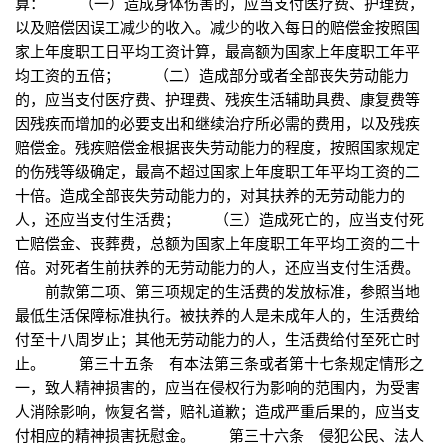
算： （一）造成身体伤害的，应当支付医疗费、护理费，
以及赔偿因误工减少的收入。减少的收入每日的赔偿金按照国
家上年度职工日平均工资计算，最高额为国家上年度职工年平
均工资的五倍； （二）造成部分或者全部丧失劳动能力
的，应当支付医疗费、护理费、残疾生活辅助具费、康复费等
因残疾而增加的必要支出和继续治疗所必需的费用，以及残疾
赔偿金。残疾赔偿金根据丧失劳动能力的程度，按照国家规定
的伤残等级确定，最高不超过国家上年度职工年平均工资的二
十倍。造成全部丧失劳动能力的，对其扶养的无劳动能力的
人，还应当支付生活费； （三）造成死亡的，应当支付死
亡赔偿金、丧葬费，总额为国家上年度职工年平均工资的二十
倍。对死者生前扶养的无劳动能力的人，还应当支付生活费。
前款第二项、第三项规定的生活费的发放标准，参照当地
最低生活保障标准执行。被扶养的人是未成年人的，生活费给
付至十八周岁止；其他无劳动能力的人，生活费给付至死亡时
止。 第三十五条 有本法第三条或者第十七条规定情形之
一，致人精神损害的，应当在侵权行为影响的范围内，为受害
人消除影响，恢复名誉，赔礼道歉；造成严重后果的，应当支
付相应的精神损害抚慰金。 第三十六条 侵犯公民、法人