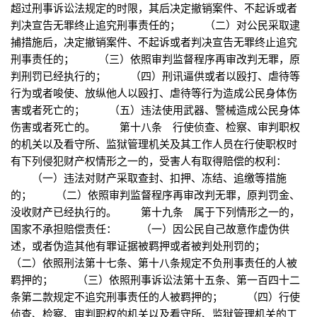
超过刑事诉讼法规定的时限，其后决定撤销案件、不起诉或者
判决宣告无罪终止追究刑事责任的； （二）对公民采取逮
捕措施后，决定撤销案件、不起诉或者判决宣告无罪终止追究
刑事责任的； （三）依照审判监督程序再审改判无罪，原
判刑罚已经执行的； （四）刑讯逼供或者以殴打、虐待等
行为或者唆使、放纵他人以殴打、虐待等行为造成公民身体伤
害或者死亡的； （五）违法使用武器、警械造成公民身体
伤害或者死亡的。 第十八条 行使侦查、检察、审判职权
的机关以及看守所、监狱管理机关及其工作人员在行使职权时
有下列侵犯财产权情形之一的，受害人有取得赔偿的权利：
（一）违法对财产采取查封、扣押、冻结、追缴等措施
的； （二）依照审判监督程序再审改判无罪，原判罚金、
没收财产已经执行的。 第十九条 属于下列情形之一的，
国家不承担赔偿责任： （一）因公民自己故意作虚伪供
述，或者伪造其他有罪证据被羁押或者被判处刑罚的；
（二）依照刑法第十七条、第十八条规定不负刑事责任的人被
羁押的； （三）依照刑事诉讼法第十五条、第一百四十二
条第二款规定不追究刑事责任的人被羁押的； （四）行使
侦查、检察、审判职权的机关以及看守所、监狱管理机关的工