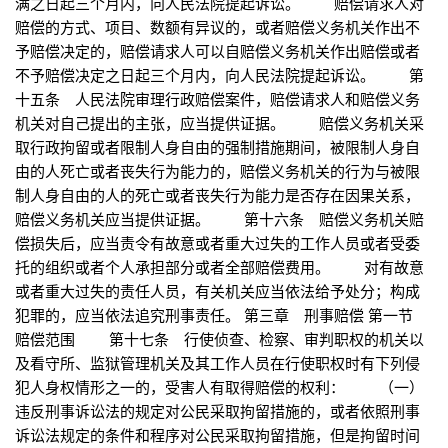
满之日起三个月内，向人民法院提起诉讼。 赔偿请求人对
赔偿的方式、项目、数额有异议的，或者赔偿义务机关作出不
予赔偿决定的，赔偿请求人可以自赔偿义务机关作出赔偿或者
不予赔偿决定之日起三个月内，向人民法院提起诉讼。 第
十五条 人民法院审理行政赔偿案件，赔偿请求人和赔偿义务
机关对自己提出的主张，应当提供证据。 赔偿义务机关采
取行政拘留或者限制人身自由的强制措施期间，被限制人身自
由的人死亡或者丧失行为能力的，赔偿义务机关的行为与被限
制人身自由的人的死亡或者丧失行为能力是否存在因果关系，
赔偿义务机关应当提供证据。 第十六条 赔偿义务机关赔
偿损失后，应当责令有故意或者重大过失的工作人员或者受委
托的组织或者个人承担部分或者全部赔偿费用。 对有故意
或者重大过失的责任人员，有关机关应当依法给予处分；构成
犯罪的，应当依法追究刑事责任。 第三章 刑事赔偿 第一节
赔偿范围 第十七条 行使侦查、检察、审判职权的机关以
及看守所、监狱管理机关及其工作人员在行使职权时有下列侵
犯人身权情形之一的，受害人有取得赔偿的权利： （一）
违反刑事诉讼法的规定对公民采取拘留措施的，或者依照刑事
诉讼法规定的条件和程序对公民采取拘留措施，但是拘留时间