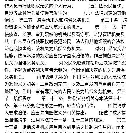
作人员与行使职权无关的个人行为； （五）因公民自伤、
自残等故意行为致使损害发生的； （六）法律规定的其他
情形。 第二节 赔偿请求人和赔偿义务机关 第二十条 赔
偿请求人的确定依照本法第六条的规定。 第二十一条 行
使侦查、检察、审判职权的机关以及看守所、监狱管理机关及
其工作人员在行使职权时侵犯公民、法人和其他组织的合法权
益造成损害的，该机关为赔偿义务机关。 对公民采取拘留
措施，依照本法的规定应当给予国家赔偿的，作出拘留决定的
机关为赔偿义务机关。 对公民采取逮捕措施后决定撤销案
件、不起诉或者判决宣告无罪的，作出逮捕决定的机关为赔偿
义务机关。 再审改判无罪的，作出原生效判决的人民法院
为赔偿义务机关。二审改判无罪，以及二审发回重审后作无罪
处理的，作出一审有罪判决的人民法院为赔偿义务机关。 第三
节 赔偿程序 第二十二条 赔偿义务机关有本法第十七
条、第十八条规定情形之一的，应当给予赔偿。 赔偿请求
人要求赔偿，应当先向赔偿义务机关提出。 赔偿请求人提
出赔偿请求，适用本法第十一条、第十二条的规定。 第二
十三条 赔偿义务机关应当自收到申请之日起两个月内，作出