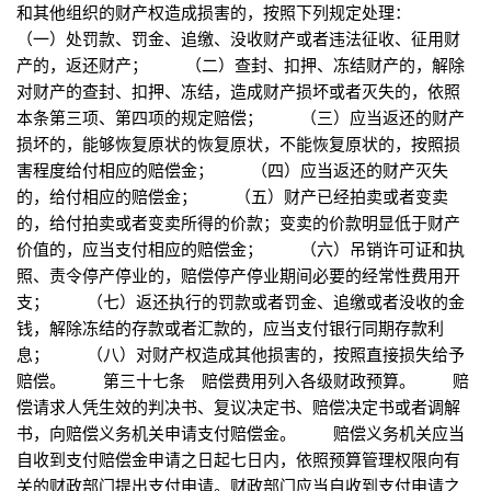
和其他组织的财产权造成损害的，按照下列规定处理：
（一）处罚款、罚金、追缴、没收财产或者违法征收、征用财
产的，返还财产； （二）查封、扣押、冻结财产的，解除
对财产的查封、扣押、冻结，造成财产损坏或者灭失的，依照
本条第三项、第四项的规定赔偿； （三）应当返还的财产
损坏的，能够恢复原状的恢复原状，不能恢复原状的，按照损
害程度给付相应的赔偿金； （四）应当返还的财产灭失
的，给付相应的赔偿金； （五）财产已经拍卖或者变卖
的，给付拍卖或者变卖所得的价款；变卖的价款明显低于财产
价值的，应当支付相应的赔偿金； （六）吊销许可证和执
照、责令停产停业的，赔偿停产停业期间必要的经常性费用开
支； （七）返还执行的罚款或者罚金、追缴或者没收的金
钱，解除冻结的存款或者汇款的，应当支付银行同期存款利
息； （八）对财产权造成其他损害的，按照直接损失给予
赔偿。 第三十七条 赔偿费用列入各级财政预算。 赔
偿请求人凭生效的判决书、复议决定书、赔偿决定书或者调解
书，向赔偿义务机关申请支付赔偿金。 赔偿义务机关应当
自收到支付赔偿金申请之日起七日内，依照预算管理权限向有
关的财政部门提出支付申请。财政部门应当自收到支付申请之