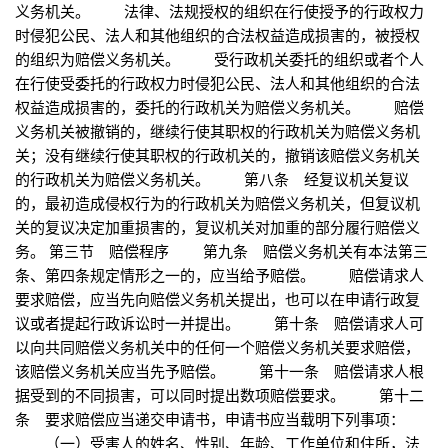
义务机关。 法律、法规授权的组织在行使授予的行政权力
时侵犯公民、法人和其他组织的合法权益造成损害的，被授权
的组织为赔偿义务机关。 受行政机关委托的组织或者个人
在行使受委托的行政权力时侵犯公民、法人和其他组织的合法
权益造成损害的，委托的行政机关为赔偿义务机关。 赔偿
义务机关被撤销的，继续行使其职权的行政机关为赔偿义务机
关；没有继续行使其职权的行政机关的，撤销该赔偿义务机关
的行政机关为赔偿义务机关。 第八条 经复议机关复议
的，最初造成侵权行为的行政机关为赔偿义务机关，但复议机
关的复议决定加重损害的，复议机关对加重的部分履行赔偿义
务。 第三节 赔偿程序 第九条 赔偿义务机关有本法第三
条、第四条规定情形之一的，应当给予赔偿。 赔偿请求人
要求赔偿，应当先向赔偿义务机关提出，也可以在申请行政复
议或者提起行政诉讼时一并提出。 第十条 赔偿请求人可
以向共同赔偿义务机关中的任何一个赔偿义务机关要求赔偿，
该赔偿义务机关应当先予赔偿。 第十一条 赔偿请求人根
据受到的不同损害，可以同时提出数项赔偿要求。 第十二
条 要求赔偿应当递交申请书，申请书应当载明下列事项：
（一）受害人的姓名、性别、年龄、工作单位和住所，法