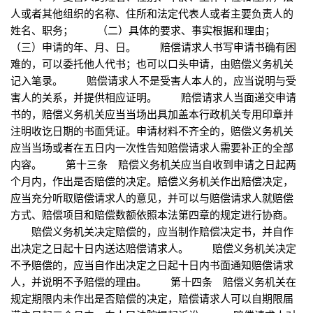
人或者其他组织的名称、住所和法定代表人或者主要负责人的
姓名、职务； （二）具体的要求、事实根据和理由；
（三）申请的年、月、日。 赔偿请求人书写申请书确有困
难的，可以委托他人代书；也可以口头申请，由赔偿义务机关
记入笔录。 赔偿请求人不是受害人本人的，应当说明与受
害人的关系，并提供相应证明。 赔偿请求人当面递交申请
书的，赔偿义务机关应当当场出具加盖本行政机关专用印章并
注明收讫日期的书面凭证。申请材料不齐全的，赔偿义务机关
应当当场或者在五日内一次性告知赔偿请求人需要补正的全部
内容。 第十三条 赔偿义务机关应当自收到申请之日起两
个月内，作出是否赔偿的决定。赔偿义务机关作出赔偿决定，
应当充分听取赔偿请求人的意见，并可以与赔偿请求人就赔偿
方式、赔偿项目和赔偿数额依照本法第四章的规定进行协商。
赔偿义务机关决定赔偿的，应当制作赔偿决定书，并自作
出决定之日起十日内送达赔偿请求人。 赔偿义务机关决定
不予赔偿的，应当自作出决定之日起十日内书面通知赔偿请求
人，并说明不予赔偿的理由。 第十四条 赔偿义务机关在
规定期限内未作出是否赔偿的决定，赔偿请求人可以自期限届