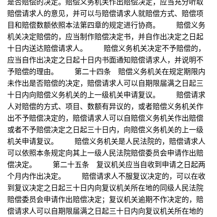
是否赔偿的决定。赔偿义务机关作出赔偿决定，应当充分听取
赔偿请求人的意见，并可以与赔偿请求人就赔偿方式、赔偿项
目和赔偿数额依照本法第四章的规定进行协商。 赔偿义务
机关决定赔偿的，应当制作赔偿决定书，并自作出决定之日起
十日内送达赔偿请求人。 赔偿义务机关决定不予赔偿的，
应当自作出决定之日起十日内书面通知赔偿请求人，并说明不
予赔偿的理由。 第二十四条 赔偿义务机关在规定期限内
未作出是否赔偿的决定，赔偿请求人可以自期限届满之日起三
十日内向赔偿义务机关的上一级机关申请复议。 赔偿请求
人对赔偿的方式、项目、数额有异议的，或者赔偿义务机关作
出不予赔偿决定的，赔偿请求人可以自赔偿义务机关作出赔偿
或者不予赔偿决定之日起三十日内，向赔偿义务机关的上一级
机关申请复议。 赔偿义务机关是人民法院的，赔偿请求人
可以依照本条规定向其上一级人民法院赔偿委员会申请作出赔
偿决定。 第二十五条 复议机关应当自收到申请之日起两
个月内作出决定。 赔偿请求人不服复议决定的，可以在收
到复议决定之日起三十日内向复议机关所在地的同级人民法院
赔偿委员会申请作出赔偿决定；复议机关逾期不作决定的，赔
偿请求人可以自期限届满之日起三十日内向复议机关所在地的