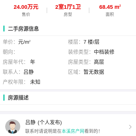
24.00万元
2
室
1
厅
1
卫
68.45 m
2
售价
房型
面积
二手房源信息
单价：
元/m
楼层：
7 楼/层
2
朝向：
装修类型：
中档装修
房屋年代：
年
房屋类型：
高层
联系人：
吕静
区域：
暂无数据
产权年限：
未知
房源描述
吕静
(个人发布)
联系时请说明是在
本溪房产网
看到的！